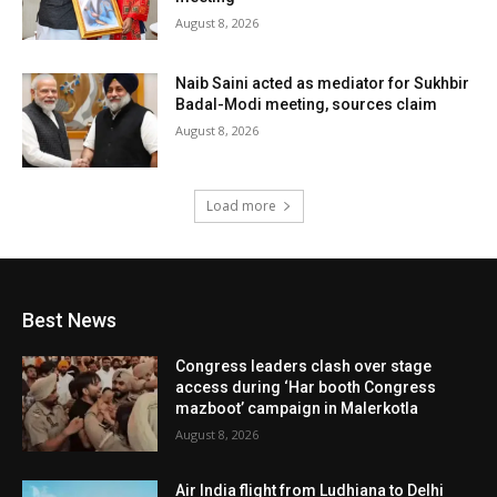
August 8, 2026
Naib Saini acted as mediator for Sukhbir
Badal-Modi meeting, sources claim
August 8, 2026
Load more
Best News
Congress leaders clash over stage
access during ‘Har booth Congress
mazboot’ campaign in Malerkotla
August 8, 2026
Air India flight from Ludhiana to Delhi