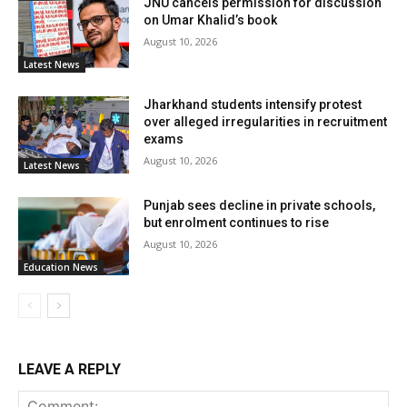
JNU cancels permission for discussion
on Umar Khalid’s book
August 10, 2026
Latest News
Jharkhand students intensify protest
over alleged irregularities in recruitment
exams
August 10, 2026
Latest News
Punjab sees decline in private schools,
but enrolment continues to rise
August 10, 2026
Education News
LEAVE A REPLY