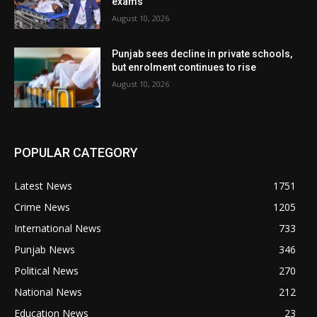
exams
August 10, 2026
Punjab sees decline in private schools,
but enrolment continues to rise
August 10, 2026
POPULAR CATEGORY
Latest News
1751
Crime News
1205
International News
733
Punjab News
346
Political News
270
National News
212
Education News
23