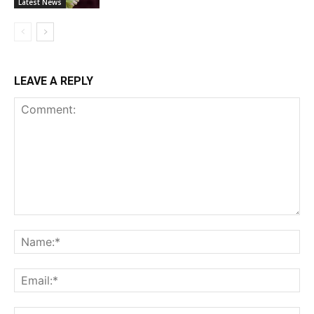
Latest News
LEAVE A REPLY
Comment:
Na
Ema
Web