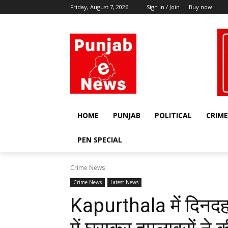
Friday, August 7, 2026
Sign in / Join
Buy now!
HOME
PUNJAB
POLITICAL
CRIME
PEN SPECIAL
Crime News
Crime News
Latest News
Kapurthala में दिनदहा