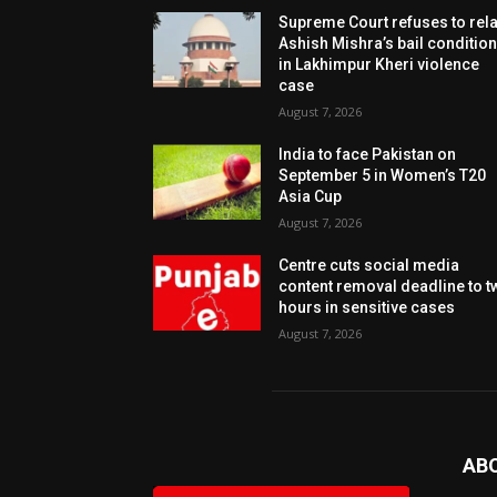
Supreme Court refuses to rel
Ashish Mishra’s bail conditio
in Lakhimpur Kheri violence
case
August 7, 2026
India to face Pakistan on
September 5 in Women’s T20
Asia Cup
August 7, 2026
Centre cuts social media
content removal deadline to t
hours in sensitive cases
August 7, 2026
AB