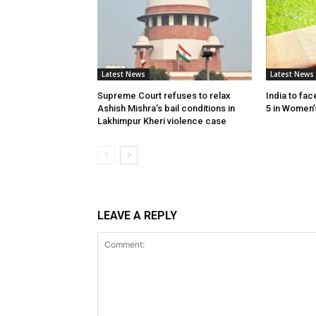
Latest News
Latest News
Supreme Court refuses to relax
India to fa
Ashish Mishra’s bail conditions in
5 in Women’
Lakhimpur Kheri violence case
LEAVE A REPLY