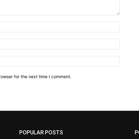
Name:*
Email:*
Website:
rowser for the next time I comment.
POPULAR POSTS
P