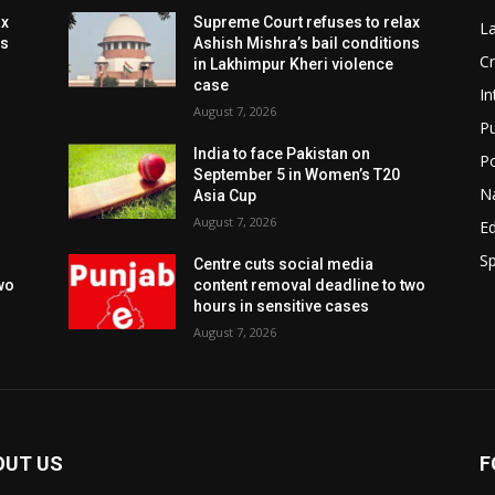
ax
Supreme Court refuses to relax
L
ns
Ashish Mishra’s bail conditions
C
in Lakhimpur Kheri violence
case
In
August 7, 2026
P
India to face Pakistan on
Po
September 5 in Women’s T20
N
Asia Cup
August 7, 2026
E
Sp
Centre cuts social media
wo
content removal deadline to two
hours in sensitive cases
August 7, 2026
OUT US
F