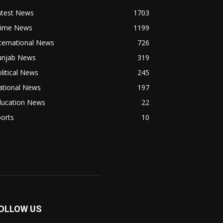
atest News
1703
rime News
1199
ternational News
726
unjab News
319
litical News
245
ational News
197
ducation News
22
orts
10
OLLOW US