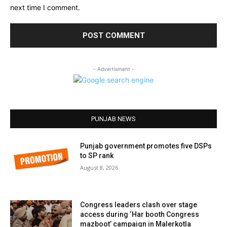
next time I comment.
- Advertisment -
PUNJAB NEWS
Punjab government promotes five DSPs
to SP rank
August 8, 2026
Congress leaders clash over stage
access during ‘Har booth Congress
mazboot’ campaign in Malerkotla