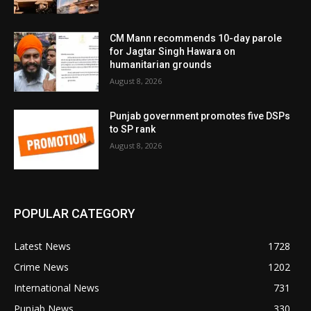
CM Mann recommends 10-day parole
for Jagtar Singh Hawara on
humanitarian grounds
August 8, 2026
Punjab government promotes five DSPs
to SP rank
August 8, 2026
POPULAR CATEGORY
Latest News
1728
Crime News
1202
International News
731
Punjab News
330