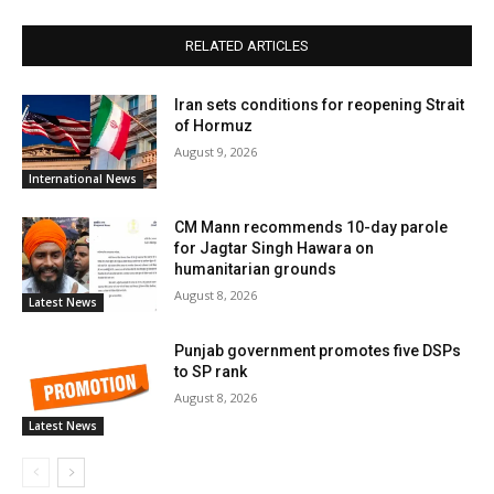
RELATED ARTICLES
Iran sets conditions for reopening Strait
of Hormuz
August 9, 2026
International News
CM Mann recommends 10-day parole
for Jagtar Singh Hawara on
humanitarian grounds
August 8, 2026
Latest News
Punjab government promotes five DSPs
to SP rank
August 8, 2026
Latest News