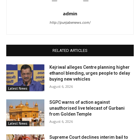
admin
http://punjabenews.com/
RELATED ARTICLES
Kejriwal alleges Centre planning higher
ethanol blending, urges people to delay
buying new vehicles
August 6, 2026
Latest News
SGPC warns of action against
unauthorised live telecast of Gurbani
from Golden Temple
August 6, 2026
Latest News
Supreme Court declines interim bail to