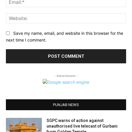
Web
Save my name, email, and website in this browser for the
next time I comment.
- Advertisment -
PUNJAB NEWS
SGPC warns of action against
unauthorised live telecast of Gurbani
from Golden Temple