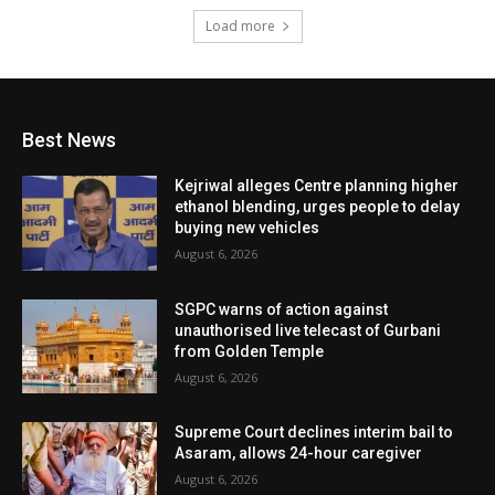
Load more
Best News
Kejriwal alleges Centre planning higher
ethanol blending, urges people to delay
buying new vehicles
August 6, 2026
SGPC warns of action against
unauthorised live telecast of Gurbani
from Golden Temple
August 6, 2026
Supreme Court declines interim bail to
Asaram, allows 24-hour caregiver
August 6, 2026