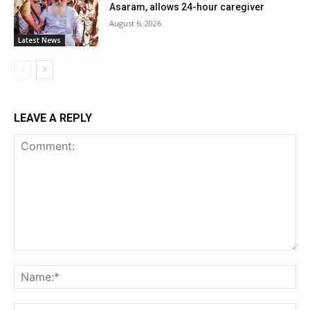
Asaram, allows 24-hour caregiver
August 6, 2026
Latest News
LEAVE A REPLY
Comment:
Na
Ema